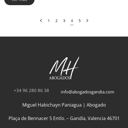
1
2
3
4
5
+34 96 280 86 38
info@abogadosgandia.com
Miguel Habichayn Paniagua | Abogado
Plaça de Bennacer 5 Entlo. – Gandía, Valencia 46701